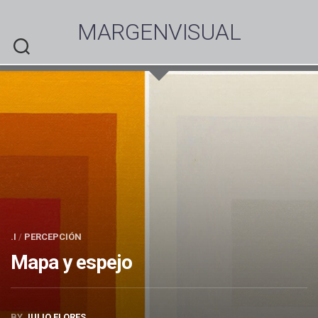
Skip
to
MARGENVISUAL
content
.I
/
PERCEPCIÓN
Mapa y espejo
BY
JULIO FLORES