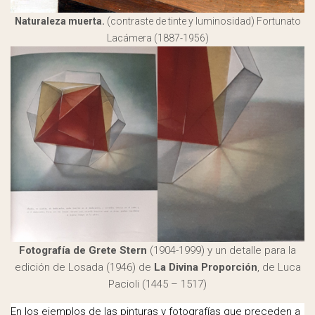
Naturaleza muerta.
(contraste de tinte y luminosidad) Fortunato
Lacámera (1887-1956)
Fotografía de Grete Stern
(1904-1999) y un detalle para la
edición de Losada (1946) de
La Divina Proporción
, de Luca
Pacioli (1445 – 1517)
En los ejemplos de las pinturas y fotografías que preceden a