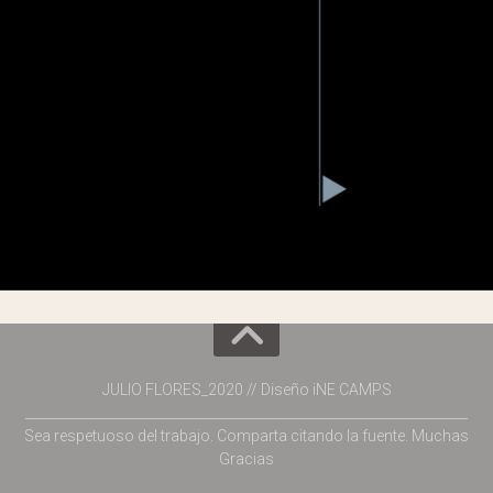
JULIO FLORES_2020 // Diseño iNE CAMPS
___________________________________________________________________
Sea respetuoso del trabajo. Comparta citando la fuente. Muchas
Gracias