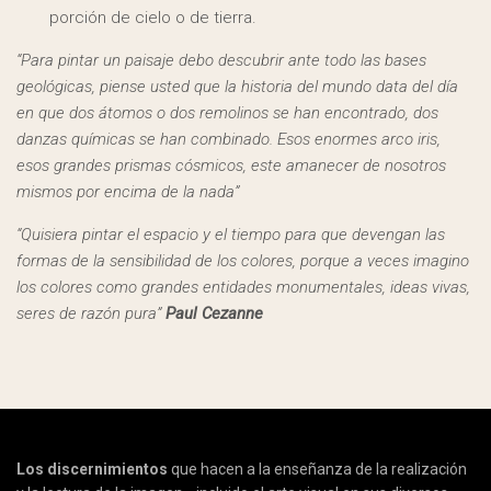
porción de cielo o de tierra.
“Para pintar un paisaje debo descubrir ante todo las bases
geológicas, piense usted que la historia del mundo data del día
en que dos átomos o dos remolinos se han encontrado, dos
danzas químicas se han combinado. Esos enormes arco iris,
esos grandes prismas cósmicos, este amanecer de nosotros
mismos por encima de la nada”
“Quisiera pintar el espacio y el tiempo para que devengan las
formas de la
sensibilidad de los colores, porque a veces imagino
los colores como grandes entidades monumentales, ideas vivas,
seres de razón pura”
Paul Cezanne
Los discernimientos
que hacen a la enseñanza de la realización