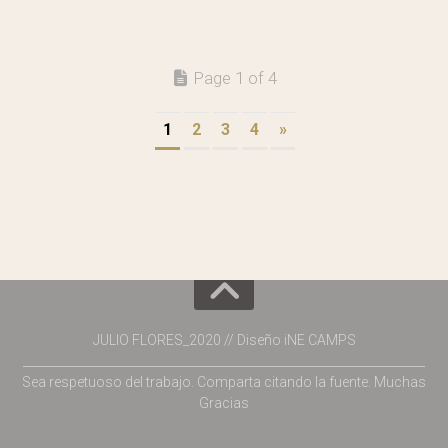
Page 1 of 4
1
2
3
4
»
JULIO FLORES_2020 // Diseño iNE CAMPS
___________________________________________________________________
Sea respetuoso del trabajo. Comparta citando la fuente. Muchas
Gracias