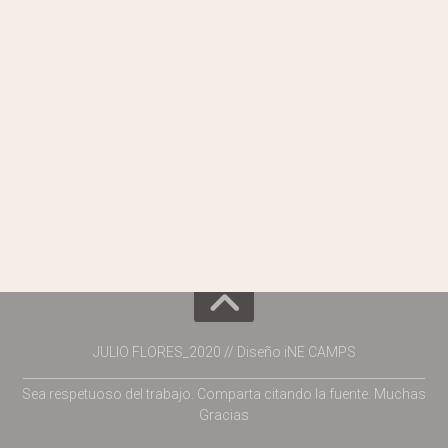
JULIO FLORES_2020 // Diseño iNE CAMPS
___________________________________________________________________
Sea respetuoso del trabajo. Comparta citando la fuente. Muchas
Gracias