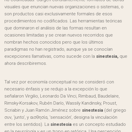
visuales que enuncian nuevas organizaciones o sistemas, o
son productos casi exclusivamente formales de esos
procedimientos no codificados. Las herramientas teóricas
que dominaron el análisis de las formas resultan en
ocasiones limitadas y se crean nuevos recorridos que
nombran hechos conocidos pero que los últimos
paradigmas no han registrado, aunque ya se conocían
excepciones llamativas, como sucede con la
sinestesia,
que
ahora describiremos.
Tal vez por economía conceptual no se consideró con
necesario énfasis y se redujo a la excepción lo que
señalaron Virgilio, Leonardo Da Vinci, Rimbaud, Baudelaire,
Rimsky-Korsakov, Rubén Darío, Wassily Kandinsky, Proust,
Scriabin y Juan Ramón Jiménez sobre
sinestesia
(del griego
συν, ‘junto’, y αισθησία, ‘sensación’, designa la vinculación
entre los sentidos). La
sinestesia
es un concepto estudiado
en la neurología y es un tropo en retórica. Una percepción